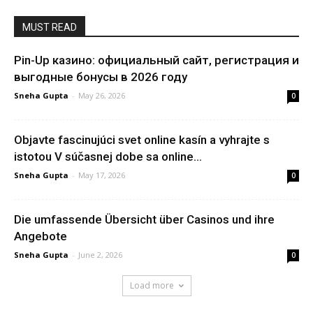
MUST READ
Pin-Up казино: официальный сайт, регистрация и
выгодные бонусы в 2026 году
Sneha Gupta
-
May 26, 2026
0
Objavte fascinujúci svet online kasín a vyhrajte s
istotou V súčasnej dobe sa online...
Sneha Gupta
-
May 17, 2026
0
Die umfassende Übersicht über Casinos und ihre
Angebote
Sneha Gupta
-
June 2, 2026
0
Load more