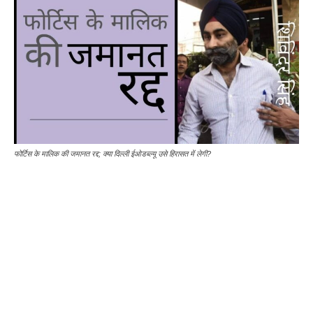
फोर्टिस के मालिक की जमानत रद्द; क्या दिल्ली ईओडब्ल्यू उसे हिरासत में लेगी?