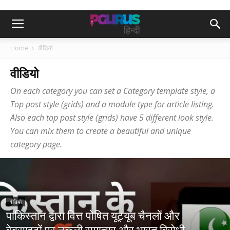
Home
वीडियो
वीडियो
On each category you can set a Category template style, a
Top post style (grids) and a module type for article listing.
Also each top post style (grids) have 5 different look style.
You can mix them to create a beautiful and unique
category page.
वीडियो
पाकिस्तान द्वारा वित्त पोषित यूट्यूब चैनलों और