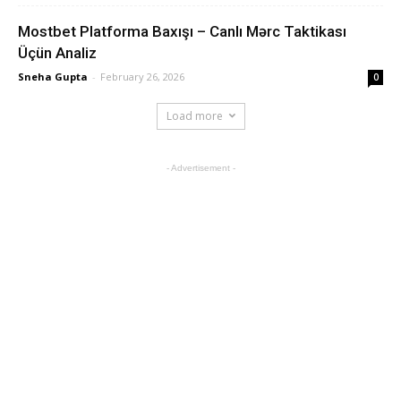
Mostbet Platforma Baxışı – Canlı Mərc Taktikası
Üçün Analiz
Sneha Gupta
-
February 26, 2026
0
Load more
- Advertisement -