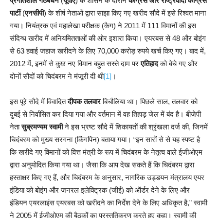
प्रगतिशील गठबंधन
(
यूपीए
) के शासन के दौरान
कांग्रेस और राष्ट्रवादी कांग्रेस
पार्टी
(
एनसीपी
) के शीर्ष नेताओं द्वारा साझा किए गए खरीद सौदे में इसे रिश्वत माना
गया। नियंत्रक एवं महालेखा परीक्षक (कैग) ने 2011 में 111 विमानों की इस
संदिग्ध खरीद में अनियमितताओं की ओर इशारा किया। एयरबस से 48 और बोइंग
से 63 हवाई जहाज खरीदने के लिए 70,000 करोड़ रुपये खर्च किए गए। बाद में,
2012 में, इनमें से कुछ नए विमान बहुत सस्ते दाम पर
एतिहाद
को बेचे गए और
दोनों सौदों को चिदंबरम ने मंजूरी दी थी
[1]
।
इस पूरे सौदे में विवादित
दीपक तलवार
बिचौलिया था। पिछले साल, तलवार को
दुबई से निर्वासित कर दिया गया और वर्तमान में वह तिहाड़ जेल में बंद है। बीजेपी
नेता
सुब्रमण्यम स्वामी
ने इस भ्रष्ट सौदे में शिकायतों की श्रृंखला दर्ज की, जिनमें
चिदंबरम को मुख्य सरगना (किंगपिन) बताया गया। “इन सारों से से यह स्पष्ट है
कि खरीदे गए विमानों को वित्त मंत्री के रूप में चिदंबरम के नेतृत्व वाले ईजीओएम
द्वारा अनुमोदित किया गया था। जैसा कि आप देख सकते हैं कि चिदंबरम द्वारा
हस्ताक्षर किए गए हैं, और चिदंबरम के अनुसार, नागरिक उड्डयन मंत्रालय एयर
इंडिया को बोइंग और जनरल इलेक्ट्रिक (जीई) को ऑर्डर देने के लिए और
इंडियन एयरलाइंस एयरबस को खरीदने का निर्देश देने के लिए अधिकृत है,” स्वामी
ने 2005 में ईजीओएम की बैठकों का प्रस्तुतिकरण करते हुए कहा। स्वामी की