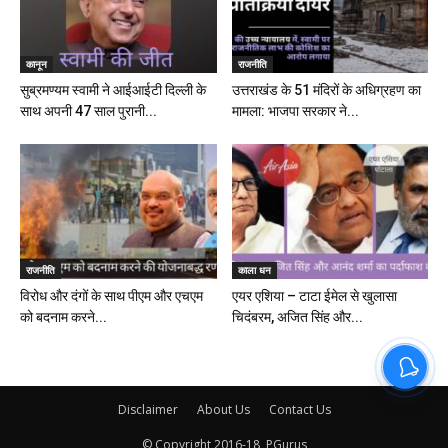
कानून
राजनीति
सुब्रमण्यम स्वामी ने आईआईटी दिल्ली के
उत्तराखंड के 51 मंदिरों के अधिग्रहण का
साथ अपनी 47 साल पुरानी...
मामला: भाजपा सरकार ने...
राजनीति
काला धन
विरोध और दंगों के साथ पीएम और एचएम
एयर एशिया – टाटा ईमेल से खुलासा
को बदनाम करने...
चिदंबरम, अजित सिंह और...
Disclaimer
About Us
Contact Us
© Copyright 2016-18, PGurus