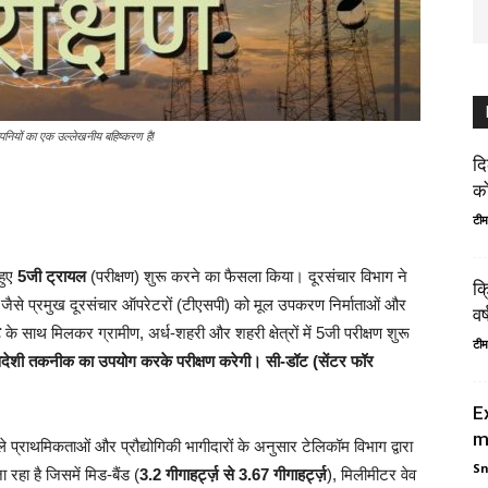
पनियों का एक उल्लेखनीय बहिष्करण है!
दि
को
टीम
हुए
5जी ट्रायल
(परीक्षण) शुरू करने का फैसला किया। दूरसंचार विभाग ने
क्
जैसे प्रमुख दूरसंचार ऑपरेटरों (टीएसपी) को मूल उपकरण निर्माताओं और
वर
ट
के साथ मिलकर ग्रामीण, अर्ध-शहरी और शहरी क्षेत्रों में 5जी परीक्षण शुरू
टीम
वदेशी तकनीक का उपयोग करके परीक्षण करेगी। सी-डॉट (सेंटर फॉर
E
m
ाले प्राथमिकताओं और प्रौद्योगिकी भागीदारों के अनुसार टेलिकॉम विभाग द्वारा
S
जा रहा है जिसमें मिड-बैंड (
3.2 गीगाहर्ट्ज़ से 3.67 गीगाहर्ट्ज़
), मिलीमीटर वेव