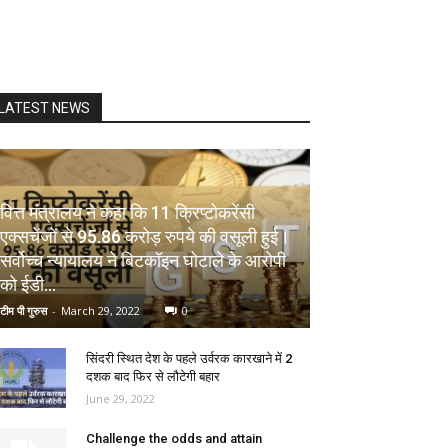
LATEST NEWS
वित्त मंत्रालय ने कहा कि 11 क्रिप्टोकरेंसी
एक्सचेंजों से 95.86 करोड़ रुपये की वसूली हुई।
सर्वोच्च न्यायालय ने बिटकॉइन घोटाले के आरोपी
को ईडी...
टीम पी गुरुस
-
March 29, 2022
0
सिंदरी स्थित देश के पहले उर्वरक कारखाने में 2
दशक बाद फिर से लौटेगी बहार
June 29, 2022
Challenge the odds and attain