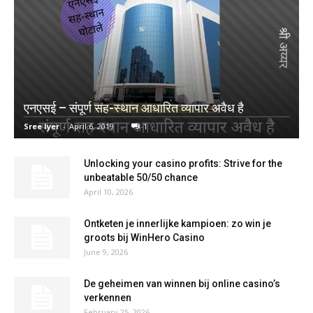
एनएसई – संपूर्ण सह-स्थान आधारित व्यापार अवैध है
Sree Iyer
-
April 6, 2019
1
Unlocking your casino profits: Strive for the
unbeatable 50/50 chance
April 10, 2026
Ontketen je innerlijke kampioen: zo win je
groots bij WinHero Casino
June 9, 2026
De geheimen van winnen bij online casino’s
verkennen
February 25, 2026