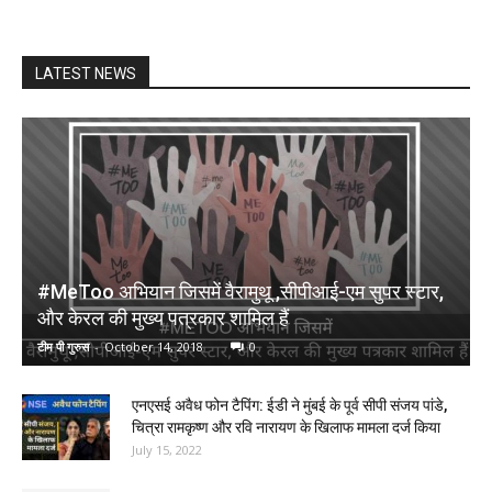
LATEST NEWS
#MeToo अभियान जिसमें वैरामुथू ,सीपीआई-एम सुपर स्टार,
और केरल की मुख्य पत्रकार शामिल हैं
टीम पी गुरुस
-
October 14, 2018
0
एनएसई अवैध फोन टैपिंग: ईडी ने मुंबई के पूर्व सीपी संजय पांडे,
चित्रा रामकृष्ण और रवि नारायण के खिलाफ मामला दर्ज किया
July 15, 2022