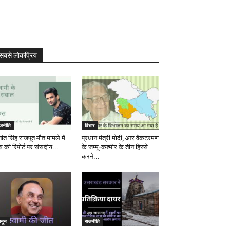
सबसे लोकप्रिय
ाजनीति
विचार
ांत सिंह राजपूत मौत मामले में
प्रधान मंत्री मोदी, आर वेंकटरमण
स की रिपोर्ट पर संसदीय...
के जम्मू-कश्मीर के तीन हिस्से
करने...
ानून
राजनीति