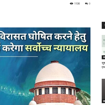
1130
0
र
सुश
एम्
क