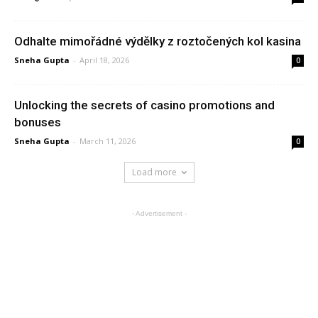
Odhalte mimořádné výdělky z roztočených kol kasina
Sneha Gupta
-
April 18, 2026
0
Unlocking the secrets of casino promotions and
bonuses
Sneha Gupta
-
March 11, 2026
0
Load more
- Advertisement -