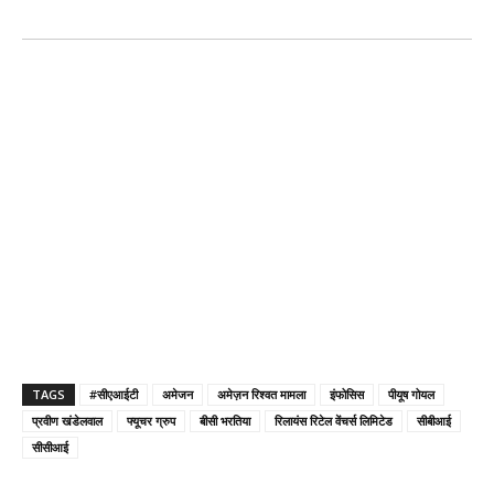
TAGS
#सीएआईटी
अमेजन
अमेज़न रिश्वत मामला
इंफोसिस
पीयूष गोयल
प्रवीण खंडेलवाल
फ्यूचर ग्रुप
बीसी भरतिया
रिलायंस रिटेल वेंचर्स लिमिटेड
सीबीआई
सीसीआई