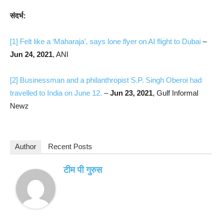
संदर्भ:
[1]
Felt like a ‘Maharaja’, says lone flyer on AI flight to Dubai
–
Jun 24, 2021
, ANI
[2]
Businessman and a philanthropist S.P. Singh Oberoi had
travelled to India on June 12.
–
Jun 23, 2021
, Gulf Informal
Newz
Author
Recent Posts
टीम पी गुरुस