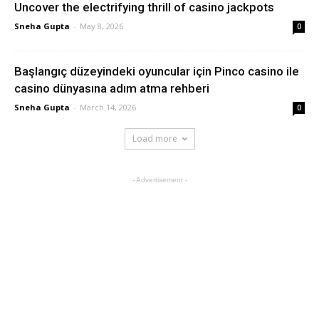
Uncover the electrifying thrill of casino jackpots
Sneha Gupta
-
May 8, 2026
0
Başlangıç düzeyindeki oyuncular için Pinco casino ile
casino dünyasına adım atma rehberi
Sneha Gupta
-
March 14, 2026
0
Load more
- Advertisement -