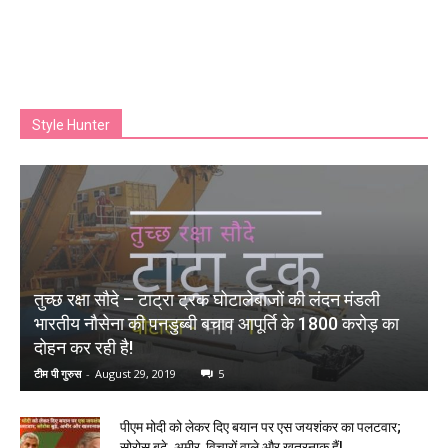
Style Hunter
तुच्छ रक्षा सौदे – टाट्रा ट्रक घोटालेबाजों की लंदन मंडली
भारतीय नौसेना की पनडुब्बी बचाव आपूर्ति के 1800 करोड़ का
दोहन कर रही है!
टीम पी गुरुस
-
August 29, 2019
5
पीएम मोदी को लेकर दिए बयान पर एस जयशंकर का पलटवार;
सोरोस बूढ़े, अमीर, विचारों वाले और खतरनाक हैं!