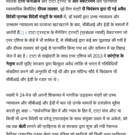
मालिक
टोनी फर्नांडीज
और टाटा ट्रस्ट के
आर वेंकटरमण
और प्रत्यर्पित
व्यवसायिक बिचौलिए
दीपक तलवार
, पूर्व वित्त मंत्री
पी चिदंबरम द्वारा दी गई अवैध
विदेशी प्रत्यक्ष विदेशी मंजूरी के मामले
में, डॉ स्वामी द्वारा उच्च न्यायालय और
उच्चतम न्यायालय का दरवाजा खटखटाने के बाद, सीबीआई और ईडी के मामलों में
आरोपी हैं
[1]
। टाटा ट्रस्ट्स के मैनेजिंग ट्रस्टी (प्रबंधक न्यासी) वेंकटरमण जो
एयर एशिया के बोर्ड में भी शामिल हैं, से सीबीआई द्वारा कई बार पूछताछ की गयी है
और दीपक तलवार को दुबई से प्रत्यर्पित किया गया था और वर्तमान में वह तिहाड़
जेल में बंद है। टाटा से साझेदारी के साथ एयर एशिया को 2013 में
कांग्रेस के
नेतृत्व
वाली यूपीए सरकार द्वारा बिल्कुल अवैध तरीके से भारत में गतिविधियाँ
संचालित करने की अनुमति दी गई थी और इस संदिग्ध सौदे में चिदंबरम भी
सीबीआई और ईडी के रडार पर थे।
स्वामी ने 24-पेज की अपनी शिकायत में नागरिक उड्डयन मंत्री को उच्च
न्यायालय और सीबीआई और ईडी में चल रहे उनके मामलों के दस्तावेज मुहैया
कराते हुए कहा – “सार्वजनिक हित में और न्याय के हित में, टाटा संस और/ या
किसी भी अन्य विदेशी या घरेलू एयरलाइंस के साथ संयुक्त उद्यम में या अकेले, को
तब तक
बोली
लगाने की प्रक्रिया से या सरकार द्वारा शुरू की गयी नेशनल
कैरियर (राष्ट्रीय उड़ान सेवा) एयर इंडिया को खरीदने की किसी अन्य प्रक्रिया