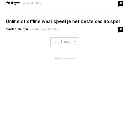
टीम पी गुरुस
-
June 4, 2022
0
Online of offline waar speel je het beste casino spel
Sneha Gupta
-
February 24, 2026
0
Load more
- Advertisement -