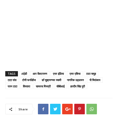
TAGS
#ईडी
आर वेंकटरमण
एयर इंडिया
एयर एशिया
टाटा समूह
टाटा संस
टोनी फर्नांडीज
डॉ सुब्रमण्यम स्वामी
नागरिक उड्डयन
पी चिदंबरम
रतन टाटा
विस्तारा
सायरस मिस्त्री
सीबीआई
हरदीप सिंह पुरी
Share