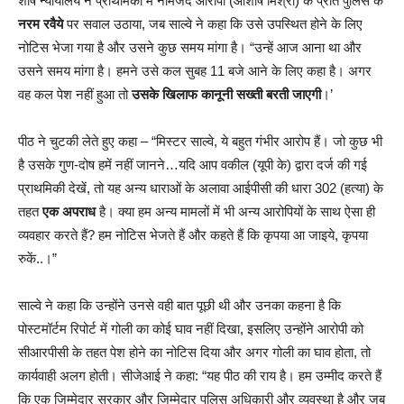
शीर्ष न्यायालय ने प्राथमिकी में नामजद आरोपी (आशीष मिश्रा) के प्रति पुलिस के
नरम रवैये
पर सवाल उठाया, जब साल्वे ने कहा कि उसे उपस्थित होने के लिए
नोटिस भेजा गया है और उसने कुछ समय मांगा है। “उन्हें आज आना था और
उसने समय मांगा है। हमने उसे कल सुबह 11 बजे आने के लिए कहा है। अगर
वह कल पेश नहीं हुआ तो
उसके खिलाफ कानूनी सख्ती बरती जाएगी
।’
पीठ ने चुटकी लेते हुए कहा – “मिस्टर साल्वे, ये बहुत गंभीर आरोप हैं। जो कुछ भी
है उसके गुण-दोष हमें नहीं जानने…यदि आप वकील (यूपी के) द्वारा दर्ज की गई
प्राथमिकी देखें, तो यह अन्य धाराओं के अलावा आईपीसी की धारा 302 (हत्या) के
तहत
एक अपराध
है। क्या हम अन्य मामलों में भी अन्य आरोपियों के साथ ऐसा ही
व्यवहार करते हैं? हम नोटिस भेजते हैं और कहते हैं कि कृपया आ जाइये, कृपया
रुकें..।”
साल्वे ने कहा कि उन्होंने उनसे वही बात पूछी थी और उनका कहना है कि
पोस्टमॉर्टम रिपोर्ट में गोली का कोई घाव नहीं दिखा, इसलिए उन्होंने आरोपी को
सीआरपीसी के तहत पेश होने का नोटिस दिया और अगर गोली का घाव होता, तो
कार्यवाही अलग होती। सीजेआई ने कहा: “यह पीठ की राय है। हम उम्मीद करते हैं
कि एक जिम्मेदार सरकार और जिम्मेदार पुलिस अधिकारी और व्यवस्था है और जब