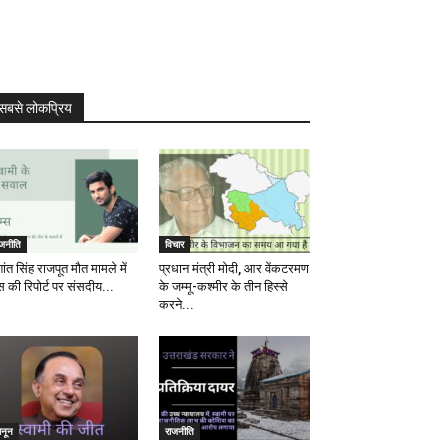
सबसे लोकप्रिय
ाजनीति
विचार
ांत सिंह राजपूत मौत मामले में
प्रधान मंत्री मोदी, आर वेंकटरमण
स की रिपोर्ट पर संसदीय...
के जम्मू-कश्मीर के तीन हिस्से
करने...
ानून
राजनीति