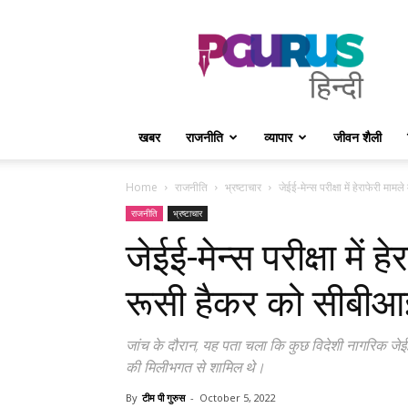
PGurus
Hindi
खबर
राजनीति
व्यापार
जीवन शैली
Home
राजनीति
भ्रष्टाचार
जेईई-मेन्स परीक्षा में हेराफेरी मा
राजनीति
भ्रष्टाचार
जेईई-मेन्स परीक्षा में ह
रूसी हैकर को सीबीआई
जांच के दौरान, यह पता चला कि कुछ विदेशी नागरिक जेईई 
की मिलीभगत से शामिल थे।
By
टीम पी गुरुस
-
October 5, 2022