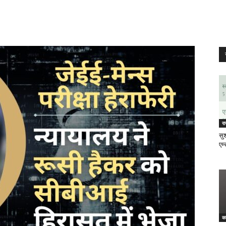
र
सुश
एम्
क