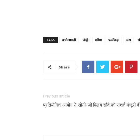
TAGS
#धोखाधड़ी
जेईई
परीक्षा
फर्जीवाड़ा
रूस
स
Share
Previous article
प्रतियोगिता आयोग ने सोनी-ज़ी विलय सौदे को सशर्त मंजूरी द