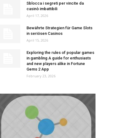
Sblocca i segreti per vincite da
casinò imbattibili
April 17, 2026
Bewährte Strategien für Game Slots
in seriösen Casinos
April 15, 2026
Exploring the rules of popular games
in gambling A guide for enthusiasts
and new players alike in Fortune
Gems 2 App
February 23, 2026