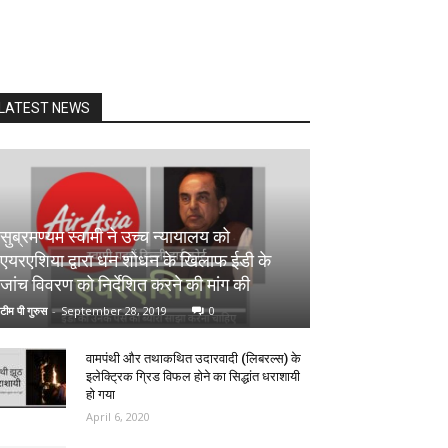
LATEST NEWS
सुब्रमण्यम स्वामी ने उच्च न्यायालय को
एयरएशिया द्वारा धन शोधन के खिलाफ ईडी के
जांच विवरण को निर्देशित करने की मांग की
टीम पी गुरुस
-
September 28, 2019
0
वामपंथी और तथाकथित उदारवादी (लिबरल्स) के
इलेक्ट्रिक ग्रिड विफल होने का सिद्धांत धराशायी
हो गया
April 6, 2020