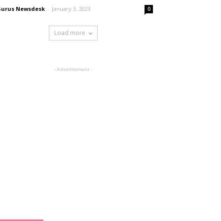
urus Newsdesk
-
January 3, 2023
0
Load more
- Advertisement -