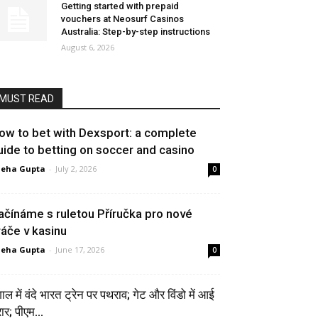
Getting started with prepaid
vouchers at Neosurf Casinos
Australia: Step-by-step instructions
August 6, 2026
MUST READ
ow to bet with Dexsport: a complete
uide to betting on soccer and casino
neha Gupta
-
July 2, 2026
0
ačínáme s ruletou Příručka pro nové
ráče v kasinu
neha Gupta
-
June 17, 2026
0
गाल में वंदे भारत ट्रेन पर पथराव; गेट और विंडो में आई
ार; पीएम...