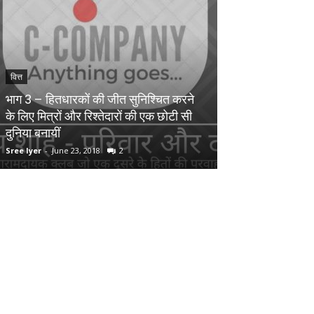
वित्त
GAMBLING
भाग 3 – हितधारकों की जीत सुनिश्चित करने
के लिए मित्रों और रिश्तेदारों की एक छोटी सी
Beat the casin
दुनिया बनायीं
management f
Sree Iyer
-
June 23, 2018
2
Sneha Gupta
-
Apri