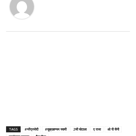
TAGS
#नरेंद्रमोदी
#सुब्रह्मण्यम स्वामी
2जी घोटाला
ए राजा
ओ पी सैनी