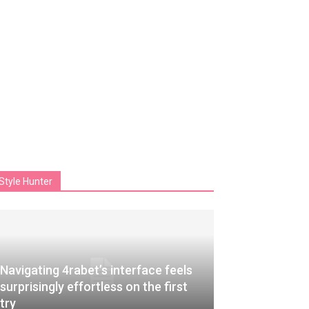
Style Hunter
Navigating 4rabet’s interface feels
surprisingly effortless on the first
try