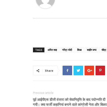
TAGS
अमित शाह
नरेंद्र मोदी
विपक्ष
शाहीन बग्घ
सीएए
Share
Previous article
पूर्व आईपीएस डीजी वंजारा को सेवानिवृत्ति के बाद पदोन्नति दी
गयी। क्या फर्जी कहानियां बनाने वाले कांग्रेसी नेता और बिक