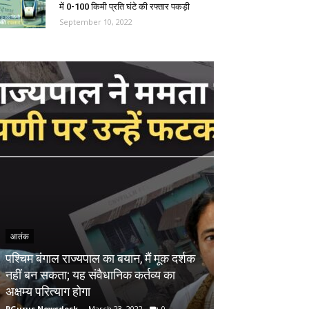
में 0-100 किमी प्रति घंटे की रफ्तार पकड़ी
September 10, 2022
आतंक
PUBLIC
पश्चिम बंगाल राज्यपाल का बयान, मैं मूक दर्शक
नहीं बन सकता; यह संवैधानिक कर्तव्य का
Sorumluluk bil
अक्षम्य परित्याग होगा
yolları nelerdir
PGurus Newsdesk
-
March 23, 2022
0
Sneha Gupta
-
Apri