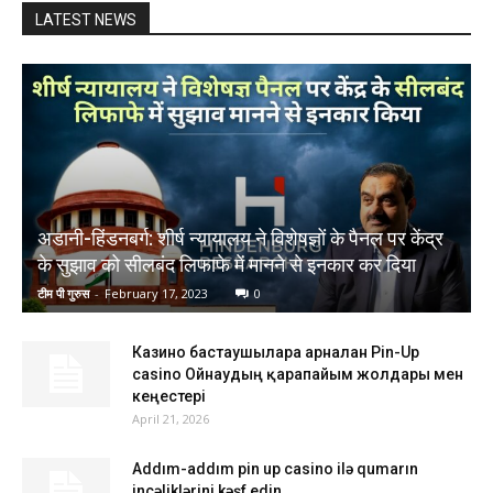
LATEST NEWS
अडानी-हिंडनबर्ग: शीर्ष न्यायालय ने विशेषज्ञों के पैनल पर केंद्र
के सुझाव को सीलबंद लिफाफे में मानने से इनकार कर दिया
टीम पी गुरुस
-
February 17, 2023
0
Казино бастаушыларға арналған Pin-Up
casino Ойнаудың қарапайым жолдары мен
кеңестері
April 21, 2026
Addım-addım pin up casino ilə qumarın
incəliklərini kəşf edin