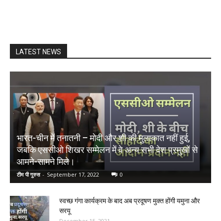
LATEST NEWS
भारत-चीन में तनातनी – मोदी और शी की मुलाकात नहीं हुई,
जबकि एससीओ शिखर सम्मेलन में वे अन्य सभी देश प्रमुखों से
आमने-सामने मिले।
टीम पी गुरुस
-
September 17, 2022
0
स्वच्छ गंगा कार्यक्रम के बाद अब प्रदूषण मुक्त होंगी यमुना और
सरयू
December 15, 2021