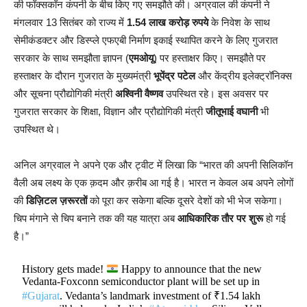
की फॉक्सकॉन कंपनी के बीच किए गए समझौते की। अग्रवाल की कंपनी ने
मंगलवार 13 सितंबर को राज्य में
1.54 लाख करोड़ रुपये
के निवेश के साथ
सेमीकंडक्टर और डिस्प्ले एफएबी निर्माण इकाई स्थापित करने के लिए गुजरात
सरकार के साथ समझौता ज्ञापन (
एमओयू
) पर हस्ताक्षर किए। समझौते पर
हस्ताक्षर के दौरान गुजरात के मुख्यमंत्री
भूपेंद्र पटेल
और केंद्रीय इलेक्ट्रॉनिक्स
और सूचना प्रौद्योगिकी मंत्री
अश्विनी वैष्णव
उपस्थित रहे। इस अवसर पर
गुजरात सरकार के शिक्षा, विज्ञान और प्रौद्योगिकी मंत्री
जीतूभाई वघानी
भी
उपस्थित थे।
अनिल अग्रवाल ने अपने एक और ट्वीट में लिखा कि “भारत की अपनी सिलिकॉन
वैली अब लक्ष्य के एक क़दम और क़रीब आ गई है। भारत न केवल अब अपने लोगों
की
डिज़िटल ज़रूरतों
को पूरा कर सकेगा बल्कि दूसरे देशों को भी भेज सकेगा।
चिप मंगाने से चिप बनाने तक की यह यात्रा अब
आधिकारिक तौर पर शुरू
हो गई
है।”
History gets made!
Happy to announce that the new
Vedanta-Foxconn semiconductor plant will be set up in
#Gujarat
. Vedanta’s landmark investment of ₹1.54 lakh