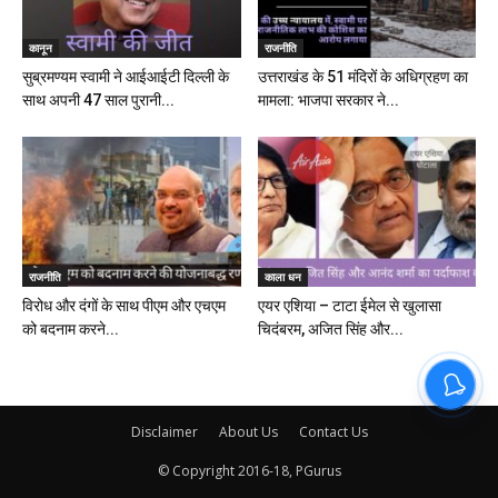
कानून
राजनीति
सुब्रमण्यम स्वामी ने आईआईटी दिल्ली के
उत्तराखंड के 51 मंदिरों के अधिग्रहण का
साथ अपनी 47 साल पुरानी...
मामला: भाजपा सरकार ने...
राजनीति
काला धन
विरोध और दंगों के साथ पीएम और एचएम
एयर एशिया – टाटा ईमेल से खुलासा
को बदनाम करने...
चिदंबरम, अजित सिंह और...
Disclaimer
About Us
Contact Us
© Copyright 2016-18, PGurus