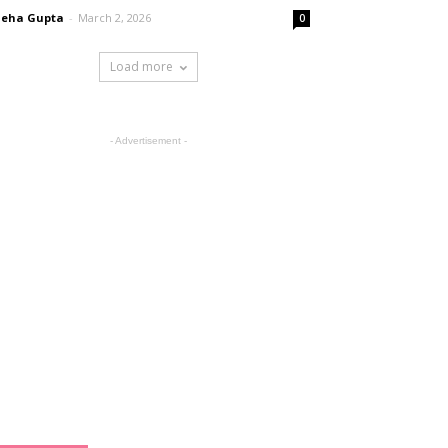
neha Gupta
-
March 2, 2026
0
Load more
- Advertisement -