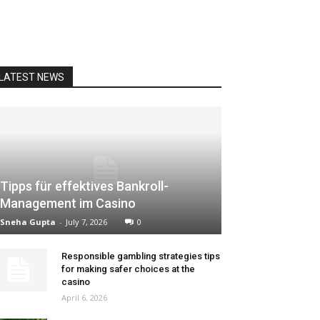
LATEST NEWS
Tipps für effektives Bankroll-
Management im Casino
Sneha Gupta
-
July 7, 2026
0
Responsible gambling strategies tips
for making safer choices at the
casino
April 6, 2026