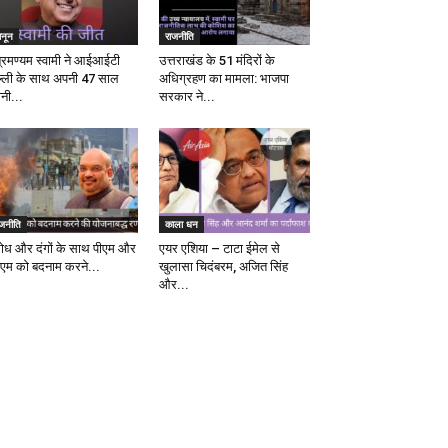
ानून
राजनीति
ब्रमण्यम स्वामी ने आईआईटी
उत्तराखंड के 51 मंदिरों के
ल्ली के साथ अपनी 47 साल
अधिग्रहण का मामला: भाजपा
ानी...
सरकार ने...
ाजनीति
काला धन
रोध और दंगों के साथ पीएम और
एयर एशिया – टाटा ईमेल से
एम को बदनाम करने...
खुलासा चिदंबरम, अजित सिंह
और...