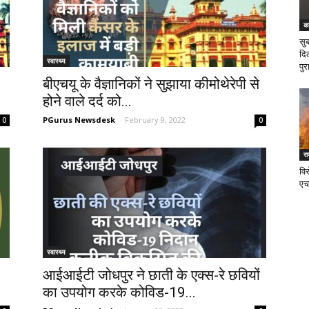
क
सु
दि
स्वास्थ्य
पुर
बीएचयू के वैज्ञानिकों ने सुझाया कीमोथेरेपी से
होने वाले दर्द को...
PGurus Newsdesk
-
February 9, 2022
0
0
र
वि
एच
स्वास्थ्य
आईआईटी जोधपुर ने छाती के एक्स-रे छवियों
का उपयोग करके कोविड-19...