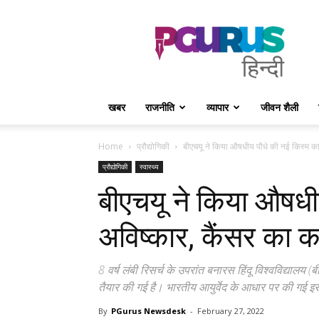
PGurus
Hindi
खबर
राजनीति
व्यापार
जीवन शैली
Home
प्रौद्योगिकी
बीएचयू ने किया औषधीय पौधे की नई किस्म का 
प्रौद्योगिकी
स्वास्थ्य
बीएचयू ने किया औषधी
अविष्कार, कैंसर का 
8 वर्ष लंबी रिसर्च के उपरांत बनारस हिंदू विश्वविद्यालय (
तैयार की गई है। भारतीय आयुर्वेद के आधार पर की गई इस रि
By
PGurus Newsdesk
-
February 27, 2022