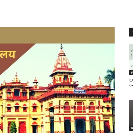
र
सुश
एम्
क