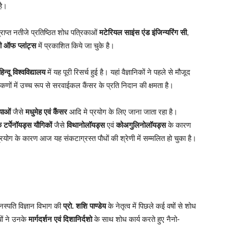
है।
ाप्त नतीजे प्रतिष्ठित शोध पत्रिकाओं
मटेरियल साइंस एंड इंजिन्यरिंग सी
,
ी ऑफ प्लांट्स
में प्रकाशित किये जा चुके है।
न्दू विश्वविद्यालय
में यह पूरी रिसर्च हुई है। यहां वैज्ञानिकों ने पहले से मौजूद
कणों में उच्च रूप से सरवाईकल कैंसर के प्रति निदान की क्षमता है।
याओं
जैसे
मधुमेह एवं कैंसर
आदि मे प्रयोग के लिए जाना जाता रहा है।
र्पेनॉयड्स यौगिकों
जैसे
विथानोलॉयड्स
एवं
कोअगुलिनोलॉयड्स
के कारण
्रयोग के कारण आज यह संकटाग्रस्त पौधों की श्रेणी में सम्मलित हो चुका है।
े वनस्पति विज्ञान विभाग की
प्रो. शशि पाण्डेय
के नेतृत्व में पिछले कई वषों से शोध
ियों ने उनके
मार्गदर्शन एवं दिशानिर्दशो
के साथ शोध कार्य करते हुए नैनो-