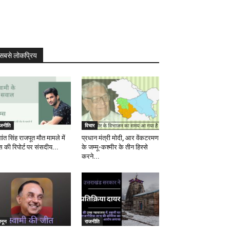
सबसे लोकप्रिय
ाजनीति
विचार
ांत सिंह राजपूत मौत मामले में
प्रधान मंत्री मोदी, आर वेंकटरमण
स की रिपोर्ट पर संसदीय...
के जम्मू-कश्मीर के तीन हिस्से
करने...
ानून
राजनीति