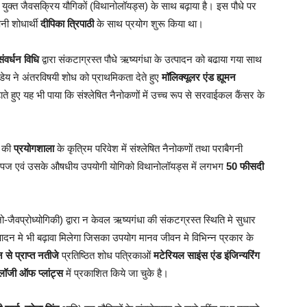
ता युक्त जैवसक्रिय यौगिकों (विथानोलॉयड्स) के साथ बढ़ाया है। इस पौधे पर
पनी शोधार्थी
दीपिका त्रिपाठी
के साथ प्रयोग शुरू किया था।
वर्धन विधि
द्वारा संकटाग्रस्त पौधे ऋष्यगंधा के उत्पादन को बढाया गया साथ
ाण्डेय ने अंतरविषयी शोध को प्राथमिकता देते हुए
मॉलिक्यूलर एंड ह्यूमन
े हुए यह भी पाया कि संश्लेषित नैनोकणों में उच्च रूप से सरवाईकल कैंसर के
ा की
प्रयोगशाला
के कृत्रिम परिवेश में संश्लेषित नैनोकणों तथा पराबैगनी
रित उपज एवं उसके औषधीय उपयोगी योगिको विथानोलॉयड्स में लगभग
50 फीसदी
-जैवप्रोध्योगिकी) द्वारा न केवल ऋष्यगंधा की संकटग्रस्त स्थिति मे सुधार
ादन मे भी बढ़ावा मिलेगा जिसका उपयोग मानव जीवन मे विभिन्न प्रकार के
 से प्राप्त नतीजे
प्रतिष्ठित शोध पत्रिकाओं
मटेरियल साइंस एंड इंजिन्यरिंग
योलॉजी ऑफ प्लांट्स
में प्रकाशित किये जा चुके है।