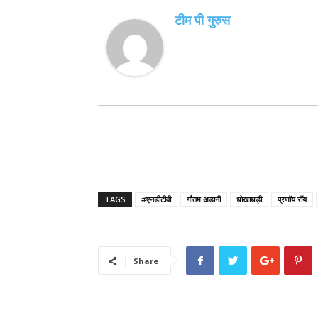
टीम पी गुरुस
TAGS
#एनडीटीवी
गौतम अडानी
धोखाधड़ी
प्रणॉय रॉय
Share