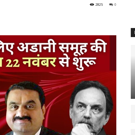
2825
0