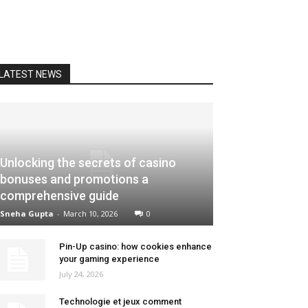
LATEST NEWS
Unlocking the secrets of casino
bonuses and promotions a
comprehensive guide
Sneha Gupta
-
March 10, 2026
0
Pin-Up casino: how cookies enhance
your gaming experience
July 24, 2026
Technologie et jeux comment