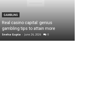
GAMBLING
नीति
Real casino capital: genius
चीन के साथ सीमा व
gambling tips to attain more
कमांडरों की बैठक श
Sneha Gupta
-
June 26, 2026
0
टीम पी गुरुस
-
March 30,