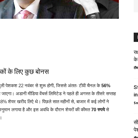
रक
के
टीम
रकों के लिए कुछ बोनस
ली पेशकश 22 नवंबर से शुरू होगी, जिससे अंततः टीवी चैनल के
56%
S
ो जाएगा। अडानी मीडिया वेंचर्स लिमिटेड ने पहले ही अगस्त के तीसरे सप्ताह
i
18% शेयर खरीद लिऐ थे। पिछले सात महीनों से, बाजार में कई लोगों ने
S
नुमान लगाया है और इस अवधि के दौरान शेयरों की कीमत
70 रुपये
से
।
सी
पे
टीम