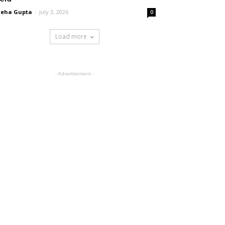
neha Gupta
-
July 3, 2026
0
Load more
- Advertisement -