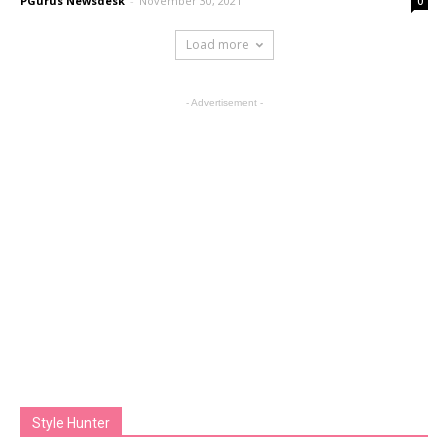
PGurus Newsdesk
-
November 30, 2021
0
Load more
- Advertisement -
Style Hunter