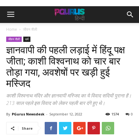
Home
जीवन शैली
जीवन शैली
धर्म
ज्ञानवापी की पहली लड़ाई में हिंदू पक्ष
जीता; काशी विश्वनाथ को चार बार
तोड़ा गया, अवशेषों पर खड़ी हुई
मस्जिद
काशी विश्वनाथ मंदिर और ज्ञानवापी मस्जिद का ये विवाद सदियों पुराना है।
213 साल पहले इस विवाद को लेकर पहली बार दंगे हुए थे।
By
PGurus Newsdesk
-
September 12, 2022
1574
0
Share