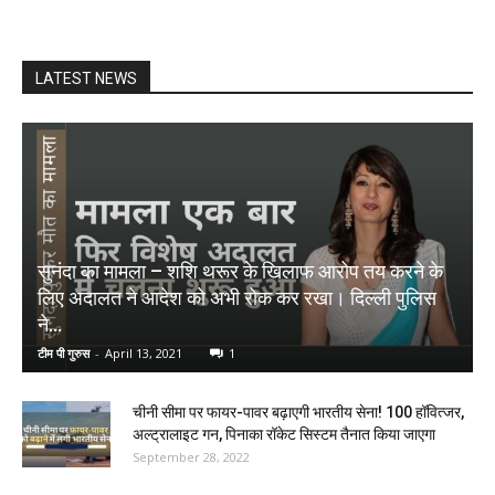
LATEST NEWS
सुनंदा का मामला – शशि थरूर के खिलाफ आरोप तय करने के
लिए अदालत ने आदेश को अभी रोक कर रखा। दिल्ली पुलिस
ने...
टीम पी गुरुस
-
April 13, 2021
1
चीनी सीमा पर फायर-पावर बढ़ाएगी भारतीय सेना! 100 हॉवित्जर,
अल्ट्रालाइट गन, पिनाका रॉकेट सिस्टम तैनात किया जाएगा
September 28, 2022