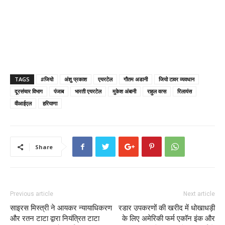
TAGS
#जियो
अंशु प्रकाश
एयरटेल
गौतम अडानी
जियो टावर व्यवधान
दूरसंचार विभाग
पंजाब
भारती एयरटेल
मुकेश अंबानी
राहुल वत्स
रिलायंस
वीआईएल
हरियाणा
Share
Previous article
Next article
साइरस मिस्त्री ने आयकर न्यायाधिकरण
रडार उपकरणों की खरीद में धोखाधड़ी
और रतन टाटा द्वारा नियंत्रित टाटा
के लिए अमेरिकी फर्म एकॉन इंक और