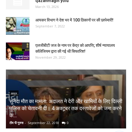
qazanmağın yolu
March 13, 2026
आयकर विभाग ने देश भर में 100 ठिकानों पर की छापेमारी!
September 7, 2022
एलजीबीटी जज के नाम पर केंद्र को आपत्ति; शीर्ष न्यायालय
कॉलेजियम द्वारा की गई थी सिफारिश!
November 29, 2022
कानून
सुनंदा मौत का मामला: अदालत ने देरी और खामियों के लिए दिल्ली
पुलिस को चेतावनी दी। 4 अक्टूबर तक दस्तावेजों को जमा करने
M
के...
टीम पी गुरुस
-
September 22, 2018
0
S