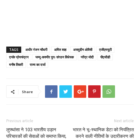
TAGS
अधीर रंजन चौधरी
अमित शाह
असदुद्दीन ओवैसी
एजीएमयूटी
एनके प्रेमचंद्रन
जम्मू-कश्मीर पुनः संगठन विधेयक
नरेंद्र मोदी
पीएजीडी
मनीष तिवारी
राज्य का दर्जा
Share
Previous article
Next article
लुफ्थांसा ने 103 भारतीय उड़ान
भारत ने भू-स्थानिक डेटा को नियंत्रित
परिचारकों की सेवाओं को समाप्त किया,
करने वाली नीतियों के उदारीकरण की