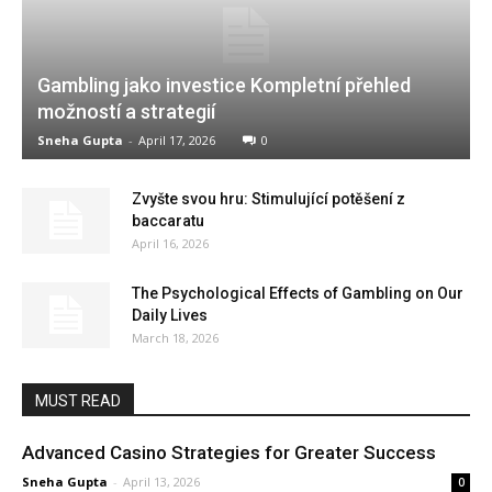
Gambling jako investice Kompletní přehled
možností a strategií
Sneha Gupta
-
April 17, 2026
0
Zvyšte svou hru: Stimulující potěšení z
baccaratu
April 16, 2026
The Psychological Effects of Gambling on Our
Daily Lives
March 18, 2026
MUST READ
Advanced Casino Strategies for Greater Success
Sneha Gupta
-
April 13, 2026
0