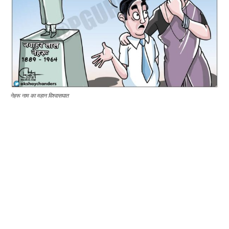
नेहरू नाम का महान विश्वासघात