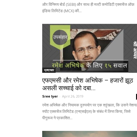
और विनिमय बोर्ड (SEBI) और साथ ही मल्टी कमोडिटी एक्सचेंज ऑफ़
इंडिया लिमिटेड (MCX) की...
भ्रष्टाचार
एफएमसी और रमेश अभिषेक – हजारों झूठ
असली सच्चाई को दबा...
Sree Iyer
-
April 26, 2019
रमेश अभिषेक और नियामक दुरुपयोग पर एक श्रृंखला, कि उसने नेशन
स्पॉट एक्सचेंज लिमिटेड (एनएसईएल) के संबंध में लिप्त किया, जिसे
पीगुरूज ने प्रकाशित...