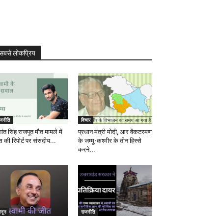
सबसे लोकप्रिय
ाजनीति
विचार
ांत सिंह राजपूत मौत मामले में
प्रधान मंत्री मोदी, आर वेंकटरमण
स की रिपोर्ट पर संसदीय...
के जम्मू-कश्मीर के तीन हिस्से
करने...
ानून
राजनीति