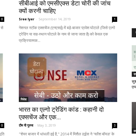
सीबीआई को एमसीएक्स डेटा चोरी की जांच
क्यों करनी चाहिए
Sree Iyer
-
September 14, 2019
0
1
 से
नेशनल स्टॉक एक्सचेंज (एनएसई) में बड़े-बाजार प्रवेश घोटाले (जिसे एल्गो
ट्रेडिंग या सह-स्थान घोटाले के नाम से जाना जाता है) को केवल एक
प्रक्रियात्मक...
र
सुश
एम्
निवेश
भारत का एल्गो ट्रेडिंग कांड : कहानी दो
एक्सचेंज और एक...
टीम पी गुरुस
-
May 3, 2019
0
3
क
ूति
"शेयर बाजार में धांधली हुई है," 2014 में मिशैल लुईस ने 'फ्लैश बॉयज़' के