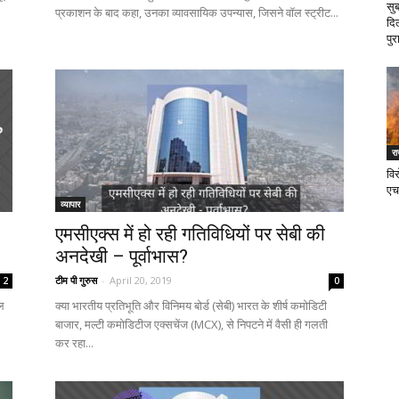
सु
प्रकाशन के बाद कहा, उनका व्यावसायिक उपन्यास, जिसने वॉल स्ट्रीट...
दि
पुर
र
वि
एच
व्यापार
एमसीएक्स में हो रही गतिविधियों पर सेबी की
अनदेखी – पूर्वाभास?
टीम पी गुरुस
-
April 20, 2019
2
0
ल
क्या भारतीय प्रतिभूति और विनिमय बोर्ड (सेबी) भारत के शीर्ष कमोडिटी
बाजार, मल्टी कमोडिटीज एक्सचेंज (MCX), से निपटने में वैसी ही गलती
कर रहा...