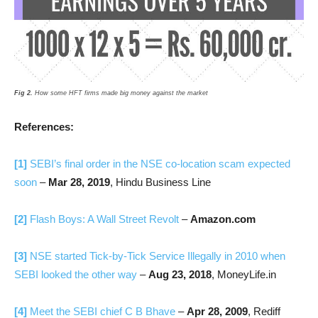
Fig 2.
How some HFT firms made big money against the market
References:
[1]
SEBI’s final order in the NSE co-location scam expected
soon
–
Mar 28, 2019
, Hindu Business Line
[2]
Flash Boys: A Wall Street Revolt
–
Amazon.com
[3]
NSE started Tick-by-Tick Service Illegally in 2010 when
SEBI looked the other way
–
Aug 23, 2018
, MoneyLife.in
[4]
Meet the SEBI chief C B Bhave
–
Apr 28, 2009
, Rediff