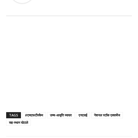
TAGS
#एचएफटीस्कैम
उच्च-आवृत्ति व्यापार
एनएसई
नेशनल स्टॉक एक्सचेंज
सह-स्थान घोटाले