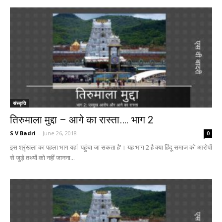
संस्कृति
तिरुमाला मुद्दा – आगे का रास्ता…. भाग 2
S V Badri
-
June 26, 2018
0
इस श्रृंखला का पहला भाग यहां 'पहुंचा जा सकता है'। यह भाग 2 है क्या हिंदू समाज को आरोपों
से जुड़े तथ्यों को नहीं जानना...