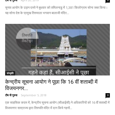
टीम पी गुरुस
-
April 20, 2019
0
चुनाव आयोग के उड़न दस्ते ने बुधवार को तमिलनाडु में 1,381 किलोग्राम सोना जब्त किया।
यह सोना देश के प्रमुख तिरुमाला भगवान बालाजी मंदिर...
संस्कृति
केन्द्रीय सूचना आयोग ने पूछा कि 16 वीं शताब्दी में
विजयनगर...
टीम पी गुरुस
-
September 5, 2018
0
एक साहसिक कदम में, केन्द्रीय सूचना आयोग (सीआईसी) ने अधिकारियों को 16 वीं शताब्दी में
विजयनगर साम्राज्य द्वारा तिरुपति मंदिर में दान किये गहनों...