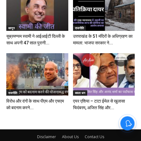
कानून
राजनीति
सुब्रमण्यम स्वामी ने आईआईटी दिल्ली के
उत्तराखंड के 51 मंदिरों के अधिग्रहण का
साथ अपनी 47 साल पुरानी...
मामला: भाजपा सरकार ने...
राजनीति
काला धन
विरोध और दंगों के साथ पीएम और एचएम
एयर एशिया – टाटा ईमेल से खुलासा
को बदनाम करने...
चिदंबरम, अजित सिंह और...
Disclaimer
About Us
Contact Us