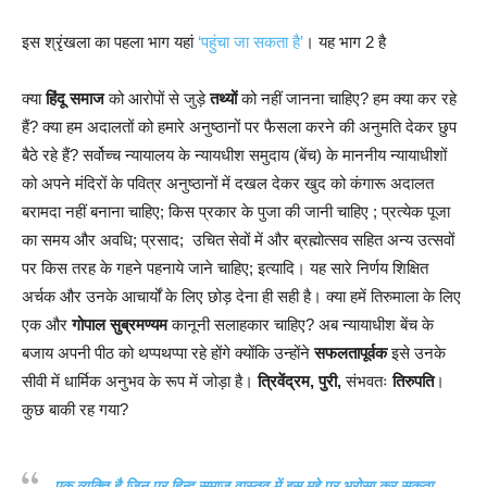
इस श्रृंखला का पहला भाग यहां
‘पहुंचा जा सकता है’
। यह भाग 2 है
क्या
हिंदू समाज
को आरोपों से जुड़े
तथ्यों
को नहीं जानना चाहिए? हम क्या कर रहे
हैं? क्या हम अदालतों को हमारे अनुष्ठानों पर फैसला करने की अनुमति देकर छुप
बैठे रहे हैं? सर्वोच्च न्यायालय के न्यायधीश समुदाय (बेंच) के माननीय न्यायाधीशों
को अपने मंदिरों के पवित्र अनुष्ठानों में दखल देकर खुद को कंगारू अदालत
बरामदा नहीं बनाना चाहिए; किस प्रकार के पुजा की जानी चाहिए ; प्रत्येक पूजा
का समय और अवधि; प्रसाद; उचित सेवों में और ब्रह्मोत्सव सहित अन्य उत्सवों
पर किस तरह के गहने पहनाये जाने चाहिए; इत्यादि। यह सारे निर्णय शिक्षित
अर्चक और उनके आचार्यों के लिए छोड़ देना ही सही है। क्या हमें तिरुमाला के लिए
एक और
गोपाल सुब्रमण्यम
कानूनी सलाहकार चाहिए? अब न्यायाधीश बेंच के
बजाय अपनी पीठ को थप्पथप्पा रहे होंगे क्योंकि उन्होंने
सफलतापूर्वक
इसे उनके
सीवी में धार्मिक अनुभव के रूप में जोड़ा है।
त्रिवेंद्रम, पुरी,
संभवतः
तिरुपति
।
कुछ बाकी रह गया?
एक व्यक्ति है जिन पर हिन्दू समाज वास्तव में इस मुद्दे पर भरोसा कर सकता