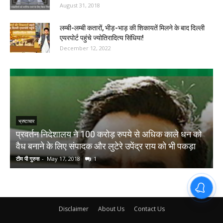
August 31, 2018
लम्बी-लम्बी कतारों, भीड़-भाड़ की शिकायतें मिलने के बाद दिल्ली
एयरपोर्ट पहुंचे ज्योतिरादित्य सिंधिया!
December 12, 2022
भ्रष्टाचार
प्रवर्तन निदेशालय ने 100 करोड़ रुपये से अधिक काले धन को
स
वैध बनाने के लिए संपादक और लुटेरे उपेंद्र राय को भी पकड़ा
व
टीम पी गुरुस
-
May 17, 2018
1
टी
Disclaimer
About Us
Contact Us