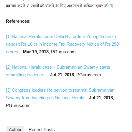
बदनाम करने से स्वामी को रोकने के लिए अदालत में याचिका दायर की
[3]
।
References:
[1]
National Herald case: Delhi HC orders Young Indian to
deposit Rs.10 cr in Income Tax Recovery Notice of Rs.250
crores
–
Mar 19, 2018
, PGurus.com
[2]
National Herald case – Subramanian Swamy starts
submitting evidence
–
Jul 21, 2018
, PGurus.com
[3]
Congress leaders file petition to restrain Subramanian
Swamy from tweeting on National Herald
–
Jul 21, 2018
,
PGurus.com
Author
Recent Posts