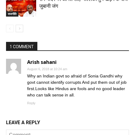
जुबानी जंग
राजनीति
1 COMMENT
Arish sahani
August 6, 2018 at 10:24 am
Why an Indian govt so afraid of Sonia Gandhi why
govt cannot identify corrupts And put them out of job
first.Looks like Hindus are fools and no good leader
who can talk sense in all.
Reply
LEAVE A REPLY