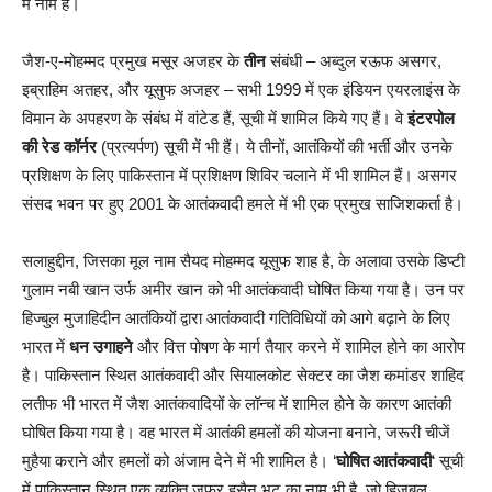
में नाम है।
जैश-ए-मोहम्मद प्रमुख मसूर अजहर के
तीन
संबंधी – अब्दुल रऊफ असगर,
इब्राहिम अतहर, और यूसुफ अजहर – सभी 1999 में एक इंडियन एयरलाइंस के
विमान के अपहरण के संबंध में वांटेड हैं, सूची में शामिल किये गए हैं। वे
इंटरपोल
की रेड कॉर्नर
(प्रत्यर्पण) सूची में भी हैं। ये तीनों, आतंकियों की भर्ती और उनके
प्रशिक्षण के लिए पाकिस्तान में प्रशिक्षण शिविर चलाने में भी शामिल हैं। असगर
संसद भवन पर हुए 2001 के आतंकवादी हमले में भी एक प्रमुख साजिशकर्ता है।
सलाहुद्दीन, जिसका मूल नाम सैयद मोहम्मद यूसुफ शाह है, के अलावा उसके डिप्टी
गुलाम नबी खान उर्फ अमीर खान को भी आतंकवादी घोषित किया गया है। उन पर
हिज्बुल मुजाहिदीन आतंकियों द्वारा आतंकवादी गतिविधियों को आगे बढ़ाने के लिए
भारत में
धन उगाहने
और वित्त पोषण के मार्ग तैयार करने में शामिल होने का आरोप
है। पाकिस्तान स्थित आतंकवादी और सियालकोट सेक्टर का जैश कमांडर शाहिद
लतीफ भी भारत में जैश आतंकवादियों के लॉन्च में शामिल होने के कारण आतंकी
घोषित किया गया है। वह भारत में आतंकी हमलों की योजना बनाने, जरूरी चीजें
मुहैया कराने और हमलों को अंजाम देने में भी शामिल है। ‘
घोषित आतंकवादी
‘ सूची
में पाकिस्तान स्थित एक व्यक्ति ज़फर हुसैन भट का नाम भी है, जो हिजबुल