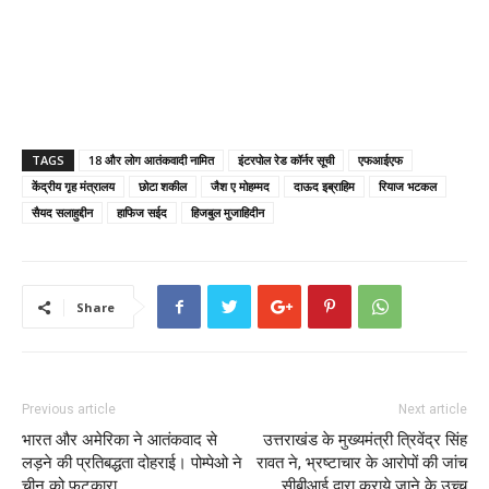
TAGS
18 और लोग आतंकवादी नामित
इंटरपोल रेड कॉर्नर सूची
एफआईएफ
केंद्रीय गृह मंत्रालय
छोटा शकील
जैश ए मोहम्मद
दाऊद इब्राहिम
रियाज भटकल
सैयद सलाहुद्दीन
हाफिज सईद
हिजबुल मुजाहिदीन
Share
Previous article
Next article
भारत और अमेरिका ने आतंकवाद से
उत्तराखंड के मुख्यमंत्री त्रिवेंद्र सिंह
लड़ने की प्रतिबद्धता दोहराई। पोम्पेओ ने
रावत ने, भ्रष्टाचार के आरोपों की जांच
चीन को फटकारा
सीबीआई द्वारा कराये जाने के उच्च