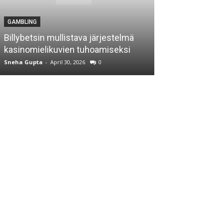
GAMBLING
GAMBLING
Billybetsin mullistava järjestelmä
Uncover the ex
kasinomielikuvien tuhoamiseksi
approach to a 
Sneha Gupta
-
April 30, 2026
0
Sneha Gupta
-
Apri