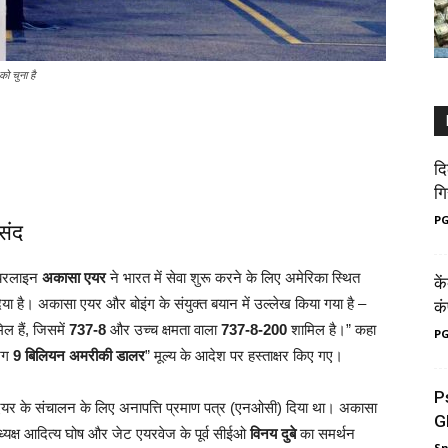
ो चुना है
दि
गि
PG
संद
 एयरलाइन
अकासा एयर
ने भारत में सेवा शुरू करने के लिए अमेरिका स्थित
के
दिया है। अकासा एयर और बोइंग के संयुक्त बयान में उल्लेख किया गया है –
कं
ल हैं, जिसमें
737-8
और उच्च क्षमता वाला
737-8-200
शामिल है।” कहा
PG
गभग
9 बिलियन अमरीकी डालर
” मूल्य के आदेश पर हस्ताक्षर किए गए।
P
 एयर के संचालन के लिए अनापत्ति प्रमाण पत्र (एनओसी) दिया था। अकासा
G
अध्यक्ष आदित्य घोष और जेट एयरवेज के पूर्व सीईओ
विनय दुबे
का समर्थन
S