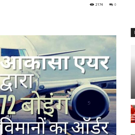
2174
0