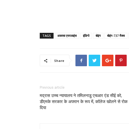
TAGS
अकासा एयरलाइंस
इंडिगो
बोइंग
बोइंग-737 मैक्स
Share
Previous article
मद्रास उच्च न्यायालय ने तमिलनाडु एचआर एंड सीई को,
डीएमके सरकार के अपमान के रूप में, कॉलेज खोलने से रोक
दिया