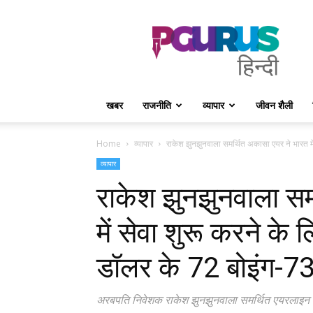
PGurus
Hindi
खबर
राजनीति
व्यापार
जीवन शैली
Home
व्यापार
राकेश झुनझुनवाला समर्थित अकासा एयर ने भारत में 
व्यापार
राकेश झुनझुनवाला सम
में सेवा शुरू करने क
डॉलर के 72 बोइंग-737
अरबपति निवेशक राकेश झुनझुनवाला समर्थित एयरलाइन अक