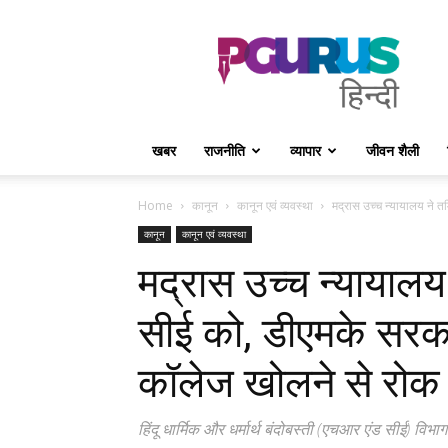
PGurus
Hindi
खबर
राजनीति
व्यापार
जीवन शैली
Home
कानून
कानून एवं व्यवस्था
मद्रास उच्च न्यायालय ने 
कानून
कानून एवं व्यवस्था
मद्रास उच्च न्यायाल
सीई को, डीएमके सरकार
कॉलेज खोलने से रोक 
हिंदू धार्मिक और धर्मार्थ बंदोबस्ती (एचआर एंड सीई) विभाग