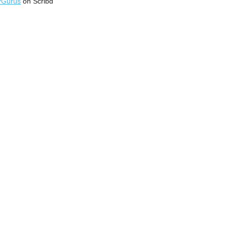
PGurus
on Scribd