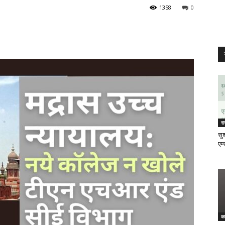
1358
0
र
सुश
एम्
क