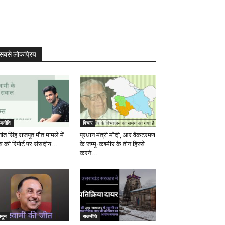
सबसे लोकप्रिय
ाजनीति
विचार
ांत सिंह राजपूत मौत मामले में
प्रधान मंत्री मोदी, आर वेंकटरमण
स की रिपोर्ट पर संसदीय...
के जम्मू-कश्मीर के तीन हिस्से
करने...
ानून
राजनीति