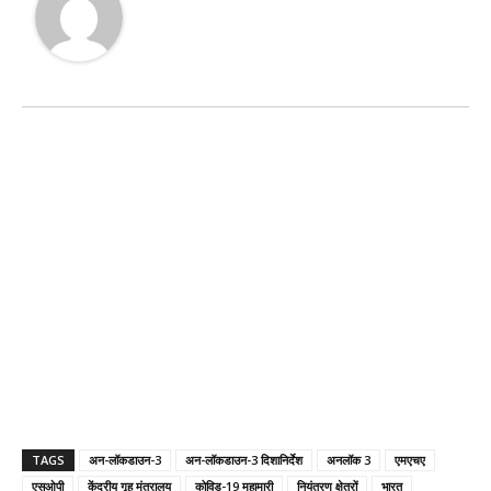
TAGS
अन-लॉकडाउन-3
अन-लॉकडाउन-3 दिशानिर्देश
अनलॉक 3
एमएचए
एसओपी
केंद्रीय गृह मंत्रालय
कोविड-19 महामारी
नियंत्रण क्षेत्रों
भारत