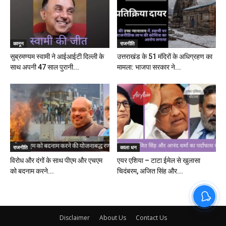
कानून
राजनीति
सुब्रमण्यम स्वामी ने आईआईटी दिल्ली के
उत्तराखंड के 51 मंदिरों के अधिग्रहण का
साथ अपनी 47 साल पुरानी...
मामला: भाजपा सरकार ने...
राजनीति
काला धन
विरोध और दंगों के साथ पीएम और एचएम
एयर एशिया – टाटा ईमेल से खुलासा
को बदनाम करने...
चिदंबरम, अजित सिंह और...
Disclaimer
About Us
Contact Us