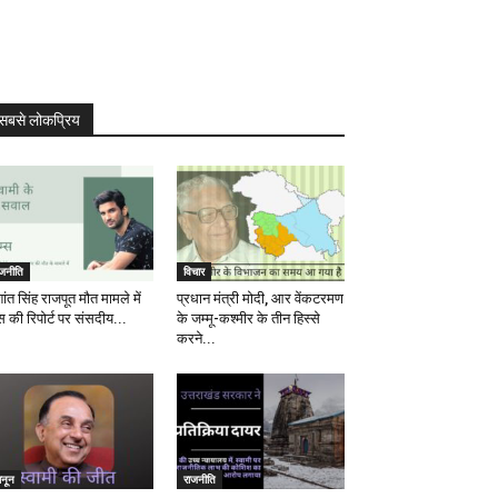
सबसे लोकप्रिय
ाजनीति
विचार
ांत सिंह राजपूत मौत मामले में
प्रधान मंत्री मोदी, आर वेंकटरमण
स की रिपोर्ट पर संसदीय...
के जम्मू-कश्मीर के तीन हिस्से
करने...
ानून
राजनीति