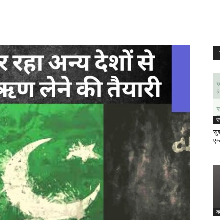
र
सुश
एम्
क