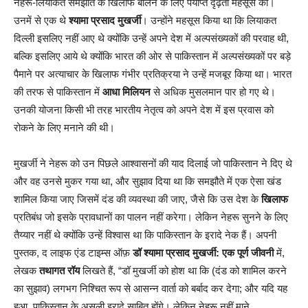
नेहरू-लियाकत समझौते के खिलाफ बोलने के लिए पर्याप्त दृढ़ता महसूस की।
उनमें से एक थे
श्यामा प्रसाद मुखर्जी
। उन्होंने महसूस किया था कि लियाकत
दिल्ली इसलिए नहीं आए थे क्योंकि उन्हें अपने देश में अल्पसंख्यकों की परवाह थी,
बल्कि इसलिए आये थे क्योंंकि भारत की ओर से पाकिस्तान में अल्पसंख्यकों पर बड़े
पैमाने पर अत्याचार के खिलाफ गंभीर प्रतिक्रया ने उन्हें मजबूर किया था। भारत
की तरफ से पाकिस्तान में
आधा मिलियन
से अधिक मुसलमान पार हो गए थे।
उनकी योजना किसी भी तरह भारतीय नेतृत्व को अपने देश में इस प्रवास को
रोकने के लिए मनाने की थी।
मुखर्जी ने नेहरू को उन पिछले आश्वासनों की याद दिलाई जो पाकिस्तान ने दिए थे
और वह उनसे मुकर गया था, और सुझाव दिया था कि समझौते में एक ऐसा खंड
शामिल किया जाए जिसमें दंड की व्यवस्था की जाए, जैसे कि उस देश के
खिलाफ
प्रतिबंध जो इसके प्रावधानों का पालन नहीं करेगा। लेकिन नेहरू सुनने के लिए
तैय्यार नहीं थे क्योंकि उन्हें विश्वास था कि पाकिस्तान के इरादे नेक हैं। अपनी
पुस्तक, द लाइफ एंड टाइम्स ऑफ़
डॉ श्यामा प्रसाद मुखर्जी: एक पूर्ण जीवनी
में,
लेखक
तथागत रॉय
लिखते हैं, “डॉ मुखर्जी को होश था कि (दंड को शामिल करने
का सुझाव) लगभग निश्चित रूप से आसन्न वार्ता को बर्बाद कर देगा; और यदि यह
हुआ, पाकिस्तान के असली इरादे साबित होंगे। लेकिन नेहरू नहीं माने …