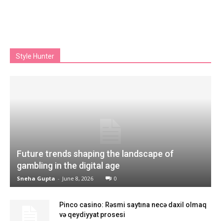
Style Hunter
Future trends shaping the landscape of
gambling in the digital age
Sneha Gupta
-
June 8, 2026
0
Pinco casino: Rəsmi saytına necə daxil olmaq
və qeydiyyat prosesi