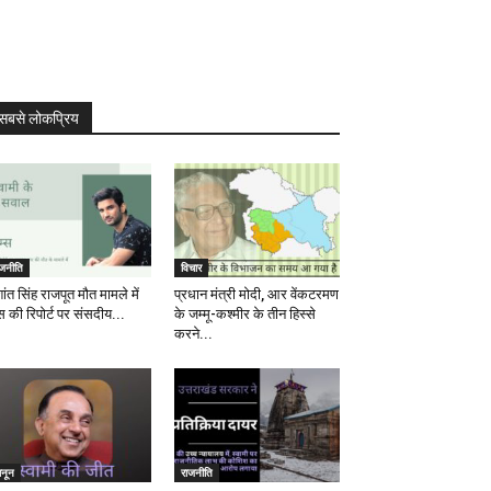
सबसे लोकप्रिय
ाजनीति
विचार
ांत सिंह राजपूत मौत मामले में
प्रधान मंत्री मोदी, आर वेंकटरमण
स की रिपोर्ट पर संसदीय...
के जम्मू-कश्मीर के तीन हिस्से
करने...
ानून
राजनीति