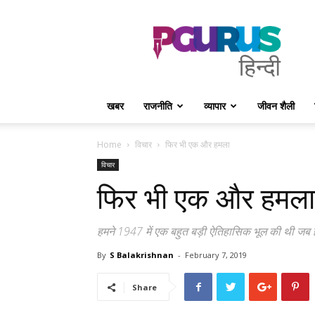
PGurus
Hindi
खबर
राजनीति
व्यापार
जीवन शैली
Home
विचार
फिर भी एक और हमला
विचार
फिर भी एक और हमला
हमने 1947 में एक बहुत बड़ी ऐतिहासिक भूल की थी जब हमन
By
S Balakrishnan
-
February 7, 2019
Share