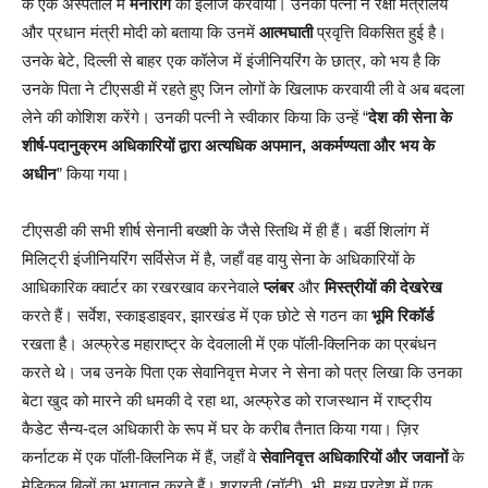
के एक अस्पताल में
मनोरोग
का इलाज करवाया। उनकी पत्नी ने रक्षा मंत्रालय
और प्रधान मंत्री मोदी को बताया कि उनमें
आत्मघाती
प्रवृत्ति विकसित हुई है।
उनके बेटे, दिल्ली से बाहर एक कॉलेज में इंजीनियरिंग के छात्र, को भय है कि
उनके पिता ने टीएसडी में रहते हुए जिन लोगों के खिलाफ करवायी ली वे अब बदला
लेने की कोशिश करेंगे। उनकी पत्नी ने स्वीकार किया कि उन्हें “
देश की सेना के
शीर्ष-पदानुक्रम अधिकारियों द्वारा अत्यधिक अपमान, अकर्मण्यता और भय के
अधीन
” किया गया।
टीएसडी की सभी शीर्ष सेनानी बख्शी के जैसे स्तिथि में ही हैं। बर्डी शिलांग में
मिलिट्री इंजीनियरिंग सर्विसेज में है, जहाँ वह वायु सेना के अधिकारियों के
आधिकारिक क्वार्टर का रखरखाव करनेवाले
प्लंबर
और
मिस्त्रीयों
की देखरेख
करते हैं। सर्वेश, स्काइडाइवर, झारखंड में एक छोटे से गठन का
भूमि रिकॉर्ड
रखता है। अल्फ्रेड महाराष्ट्र के देवलाली में एक पॉली-क्लिनिक का प्रबंधन
करते थे। जब उनके पिता एक सेवानिवृत्त मेजर ने सेना को पत्र लिखा कि उनका
बेटा खुद को मारने की धमकी दे रहा था, अल्फ्रेड को राजस्थान में राष्ट्रीय
कैडेट सैन्य-दल अधिकारी के रूप में घर के करीब तैनात किया गया। ज़िर
कर्नाटक में एक पॉली-क्लिनिक में हैं, जहाँ वे
सेवानिवृत्त अधिकारियों और जवानों
के
मेडिकल बिलों का भुगतान करते हैं। शरारती (नॉटी), भी, मध्य प्रदेश में एक