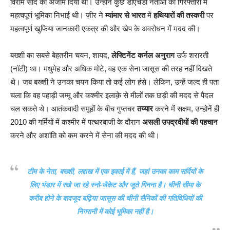
विराम सौदे को अंजाम दिया था। उन्होंने कुछ डीएचडी नेताओं की गिरफ्तारी में
महत्वपूर्ण भूमिका निभाई थी। ज़ीर ने
म्यांमार से भारत
में
हथियारों की तस्करी
पर
महत्वपूर्ण खुफिया जानकारी एकत्र की और खेप के अवरोधन में मदद की।
बख्शी का सबसे बेहतरीन चयन, शायद,
लेफ्टिनेंट कर्नल अनुराग
उर्फ ​​शरारती
(नॉटी) था। मधुमेह और अधिक मोटे, वह एक सेना जासूस की तरह नहीं दिखते
थे। जब बख्शी ने उनका चयन किया तो कई लोग हंसे। लेकिन, उन्हें जल्द ही पता
चला कि वह पहाड़ी जम्मू और कश्मीर इलाक़े से मीलों तक छड़ी की मदद से पैदल
चल सकते थे। आतंकवादी समूहों के बीच गुप्तचर
तय्यार
करने में सक्षम, उन्होनें ही
2010 की गर्मियों में कश्मीर में पत्थरबाजी के दौरान
असली उपद्रवीयों की पहचान
करने और अशांति को कम करने में सेना की मदद की थी।
टीम के नेता, बख्शी, लद्दाख में एक इकाई में हैं, जहां उनका काम सर्दियों के
लिए भंडार में रखे जा रहे
स्नो-जैकेट और जूते गिनना
है। चीनी सीमा के
करीब होने के बावजूद बढ़िया जासूस की चीनी सैनिकों की गतिविधियों की
निगरानी में कोई भूमिका नहीं है।