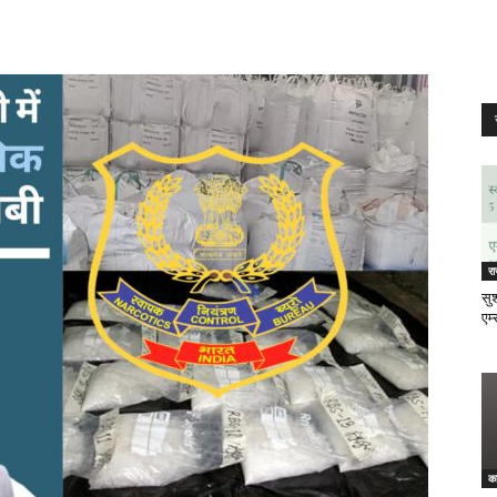
र
सुश
एम्
क