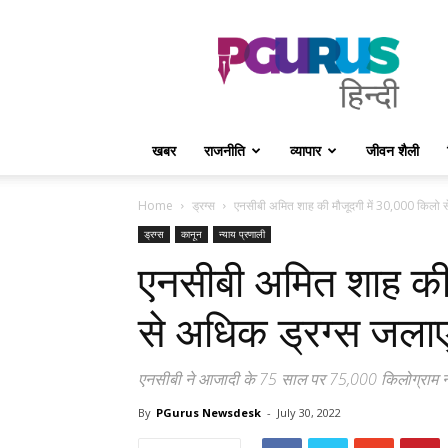
PGurus
Hindi
खबर
राजनीति
व्यापार
जीवन शैली
Home
ड्रग्स
एनसीबी अमित शाह की मौजूदगी में 30,000 किलो स
ड्रग्स
कानून
न्याय प्रणाली
एनसीबी अमित शाह की 
से अधिक ड्रग्स जला
एनसीबी ने आजादी के 75 साल पर 75,000 किलोग्राम नशील
By
PGurus Newsdesk
-
July 30, 2022