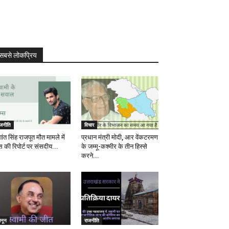
सबसे लोकप्रिय
ाजनीति
विचार
ांत सिंह राजपूत मौत मामले में
प्रधान मंत्री मोदी, आर वेंकटरमण
स की रिपोर्ट पर संसदीय...
के जम्मू-कश्मीर के तीन हिस्से
करने...
ानून
राजनीति