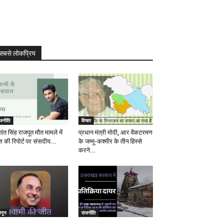
सबसे लोकप्रिय
ाजनीति
विचार
ांत सिंह राजपूत मौत मामले में
प्रधान मंत्री मोदी, आर वेंकटरमण
स की रिपोर्ट पर संसदीय...
के जम्मू-कश्मीर के तीन हिस्से
करने...
ानून
राजनीति