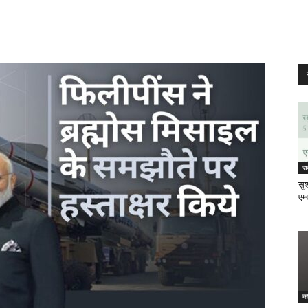
र
सुश
एम्
क