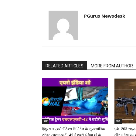
PGurus Newsdesk
RELATED ARTICLES
MORE FROM AUTHOR
रक्षा
रक्षा
हिंदुस्तान एयरोनॉटिक्स लिमिटेड के सुपरसोनिक
एके-203 राइफल 
ट्रेनर एचएलएफटी-42 ने एयरो इंडिया शो के
और लगेगा समय; अ