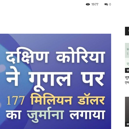
1977
0
र
सुश
एम्
क