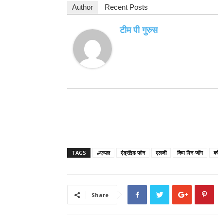
Author
Recent Posts
टीम पी गुरुस
TAGS
#एप्पल
एंड्रॉइड फोन
एलजी
किम मिन-जोंग
को
Share