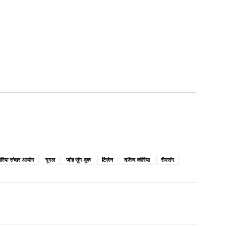
रिया संचार आयोग
गूगल
जोह सुंग-वूक
टिज़ेन
दक्षिण कोरिया
सैमसंग