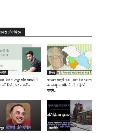
सबसे लोकप्रिय
ाजनीति
विचार
ांत सिंह राजपूत मौत मामले में
प्रधान मंत्री मोदी, आर वेंकटरमण
स की रिपोर्ट पर संसदीय...
के जम्मू-कश्मीर के तीन हिस्से
करने...
ानून
राजनीति