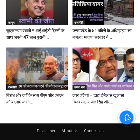
कानून
राजनीति
सुब्रमण्यम स्वामी ने आईआईटी दिल्ली के
उत्तराखंड के 51 मंदिरों के अधिग्रहण का
साथ अपनी 47 साल पुरानी...
मामला: भाजपा सरकार ने...
राजनीति
काला धन
विरोध और दंगों के साथ पीएम और एचएम
एयर एशिया – टाटा ईमेल से खुलासा
को बदनाम करने...
चिदंबरम, अजित सिंह और...
Disclaimer
About Us
Contact Us