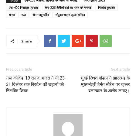
TAGS
एके-203 असॉल्ट राइफलों का भारत को सप्लाई
एयरो-इंडिया 2021
एस-400 मिसाइल प्रणाली
केए-226 हेलीकॉप्टरों का भारत को सप्लाई
निकोले कुदाशेव
भारत
रूस
रोमन बबुस्कीन
संयुक्त राष्ट्र सुरक्षा परिषद
Share
Previous article
Next article
नया कोविड-19 तनाव: भारत ने भी 23-
मुंबई स्थित मॉडल ने झारखंड के
31 दिसंबर तक ब्रिटेन की उड़ानों को
मुख्यमंत्री हेमंत सोरेन पर क्रूर
निलंबित किया!
बलात्कार के आरोप लगाए।