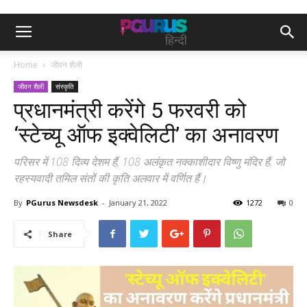
Home
जीवन शैली
जीवन शैली
संस्कृति
प्रधानमंत्री करेंगे 5 फरवरी को
‘स्टेच्यू ऑफ इक्वेलिटी’ का अनावरण
परिसर में 108 दिव्य देशम हैं, 108 अलंकृत नक्काशीदार विष्णु मंदिर हैं, जो
रहस्यवादी तमिल संतों की कृति अलवार में वर्णित हैं।
By
PGurus Newsdesk
-
January 21, 2022
1272
0
Share