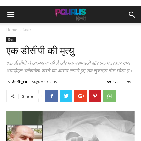
Home
विचार
विचार
एक डीसीपी की मृत्यु
एक डीसीपी ने आत्महत्या की है और एक एसएचओ और एक पत्रकार द्वारा
भयादोहन (ब्लैकमेल) करने का आरोप लगाते हुए एक सुसाइड नोट छोड़ा है।
By
टीम पी गुरुस
-
August 19, 2019
1290
0
Share