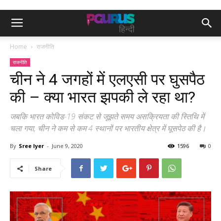
Home
राजनीति
राजनीति
चीन ने 4 जगहों में एलएसी पर घुसपैठ
की – क्या भारत झपकी ले रहा था?
जबकि भारत कोविड-19 संकट से जूझते समय असक्रियता की स्तिथि में
चला गया, चीन ने कम से कम 4 स्थानों पर भारतीय क्षेत्र में घूसपेठ की है।
By
Sree Iyer
-
June 9, 2020
1596
0
Share