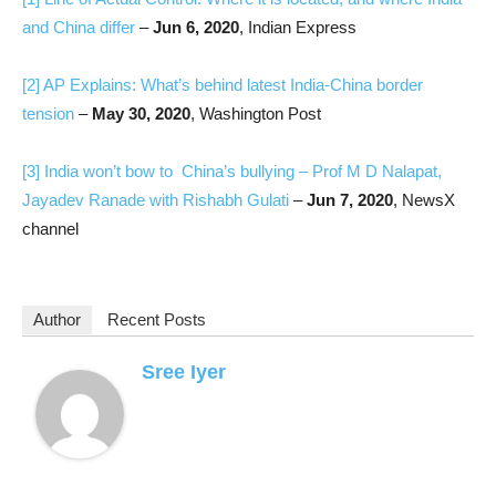
and China differ
–
Jun 6, 2020
, Indian Express
[2]
AP Explains: What’s behind latest India-China border
tension
–
May 30, 2020
, Washington Post
[3]
India won’t bow to China’s bullying – Prof M D Nalapat,
Jayadev Ranade with Rishabh Gulati
–
Jun 7, 2020
, NewsX
channel
Author
Recent Posts
Sree Iyer