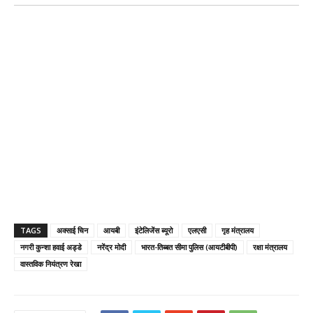
TAGS
अक्साई चिन
आयबी
इंटेलिजेंस ब्यूरो
एलएसी
गृह मंत्रालय
नगरी कुन्शा हवाई अड्डे
नरेंद्र मोदी
भारत-तिब्बत सीमा पुलिस (आयटीबीपी)
रक्षा मंत्रालय
वास्तविक नियंत्रण रेखा