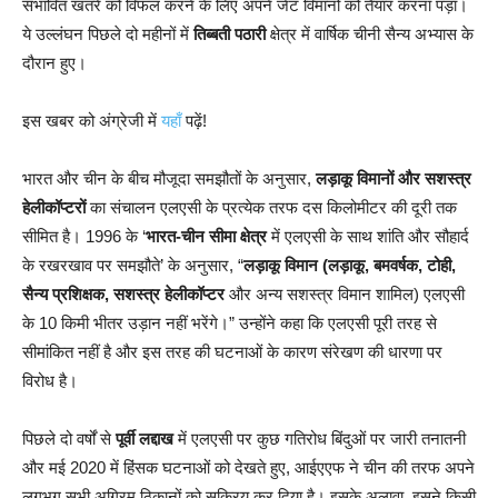
संभावित खतरे को विफल करने के लिए अपने जेट विमानों को तैयार करना पड़ा।
ये उल्लंघन पिछले दो महीनों में
तिब्बती पठारी
क्षेत्र में वार्षिक चीनी सैन्य अभ्यास के
दौरान हुए।
इस खबर को अंग्रेजी में
यहाँ
पढ़ें!
भारत और चीन के बीच मौजूदा समझौतों के अनुसार,
लड़ाकू विमानों और सशस्त्र
हेलीकॉप्टरों
का संचालन एलएसी के प्रत्येक तरफ दस किलोमीटर की दूरी तक
सीमित है। 1996 के ‘
भारत-चीन सीमा क्षेत्र
में एलएसी के साथ शांति और सौहार्द
के रखरखाव पर समझौते’ के अनुसार, “
लड़ाकू विमान (लड़ाकू, बमवर्षक, टोही,
सैन्य प्रशिक्षक, सशस्त्र हेलीकॉप्टर
और अन्य सशस्त्र विमान शामिल) एलएसी
के 10 किमी भीतर उड़ान नहीं भरेंगे।” उन्होंने कहा कि एलएसी पूरी तरह से
सीमांकित नहीं है और इस तरह की घटनाओं के कारण संरेखण की धारणा पर
विरोध है।
पिछले दो वर्षों से
पूर्वी लद्दाख
में एलएसी पर कुछ गतिरोध बिंदुओं पर जारी तनातनी
और मई 2020 में हिंसक घटनाओं को देखते हुए, आईएएफ ने चीन की तरफ अपने
लगभग सभी अग्रिम ठिकानों को सक्रिय कर दिया है। इसके अलावा, इसने किसी