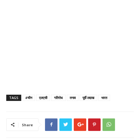
TAGS
#चीन
एलएसी
गतिरोध
तनाव
पूर्वी लद्दाख
भारत
Share