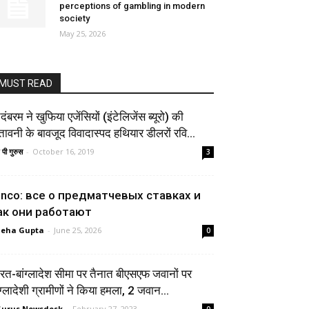
perceptions of gambling in modern
society
May 25, 2026
MUST READ
दंबरम ने खुफिया एजेंसियों (इंटेलिजेंस ब्यूरो) की
तावनी के बावजूद विवादास्पद हथियार डीलरों रवि...
 पी गुरुस
-
October 16, 2019
3
inco: все о предматчевых ставках и
ак они работают
neha Gupta
-
June 25, 2026
0
रत-बांग्लादेश सीमा पर तैनात बीएसएफ जवानों पर
ंग्लादेशी ग्रामीणों ने किया हमला, 2 जवान...
urus Newsdesk
-
February 27, 2023